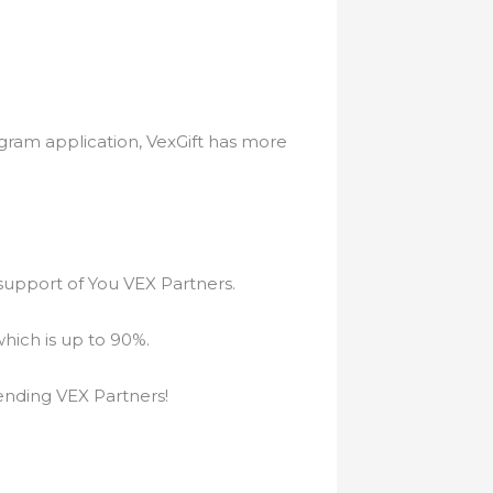
rogram application, VexGift has more
 support of You VEX Partners.
which is up to 90%.
pending VEX Partners!