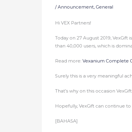
/
Announcement
,
General
Hi VEX Partners!
Today on 27 August 2019, VexGift is
than 40,000 users, which is domin
Read more:
Vexanium Complete 
Surely this is a very meaningful a
That’s why on this occasion VexGift
Hopefully, VexGift can continue to
[BAHASA]