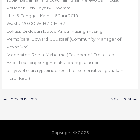
Topik: Bagaimana Blockchain Bisa Merevolusi Industri
Voucher Dan Loyalty Program
Hari & Tanggal: Kamis, 6 Juni 2018
Waktu: 20.00 WIB / GMT+7
Lokasi: Di depan laptop Anda masing-masing
Pembicara: Edward Guustaaf (Community Manager of
Vexanium)
Moderator: Rhein Mahatma (Founder of Digitalis.id)
Anda bisa langsung melakukan registrasi di
bit.ly/webinarcryptoindonesia1 (case sensitive, gunakan
huruf kecil)
←
Previous Post
Next Post
→
Copyright © 2026