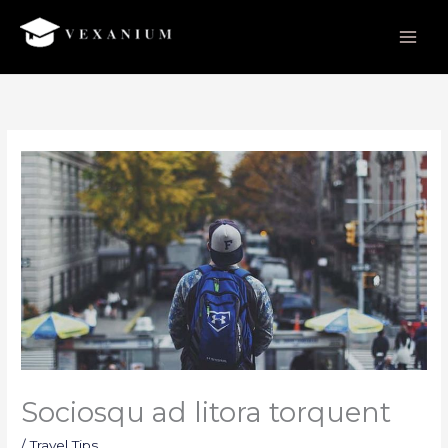
Skip
to
content
Sociosqu ad litora torquent
/
Travel Tips