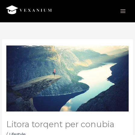
Skip
to
content
Litora torqent per conubia
/
Lifestyle