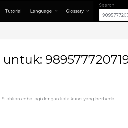
Search
Tutorial
Language
Glossary
n untuk:
98957772071
. Silahkan coba lagi dengan kata kunci yang berbeda.