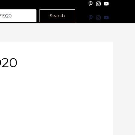
Search
920