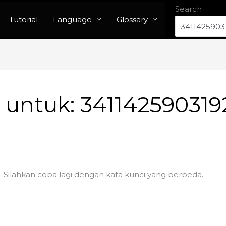
Search
Tutorial
Language
Glossary
n untuk:
341142590319
. Silahkan coba lagi dengan kata kunci yang berbeda.