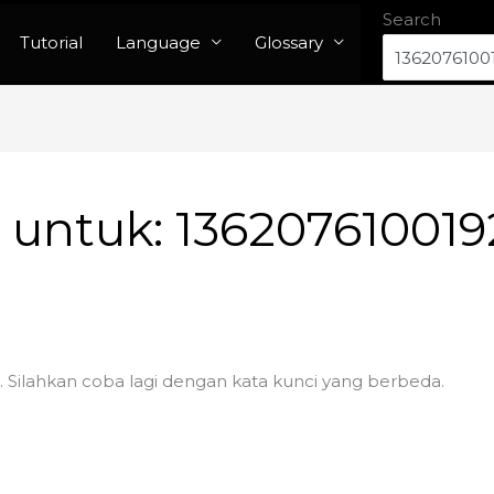
Search
Tutorial
Language
Glossary
n untuk:
136207610019
. Silahkan coba lagi dengan kata kunci yang berbeda.