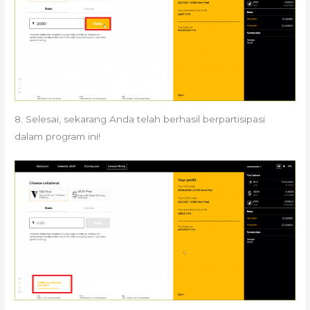
8. Selesai, sekarang Anda telah berhasil berpartisipasi
dalam program ini!