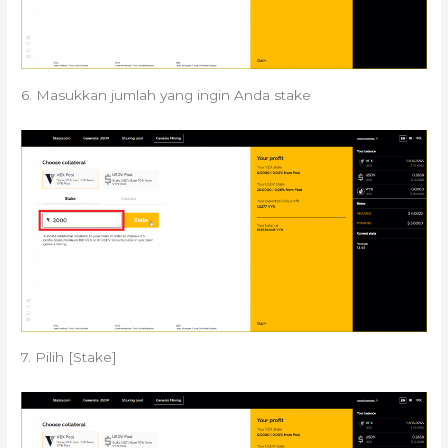
6. Masukkan jumlah yang ingin Anda stake
7. Pilih [Stake]