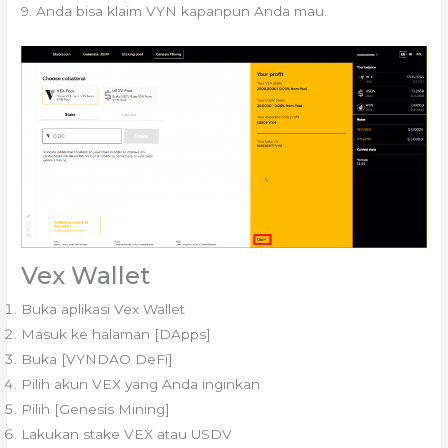
9. Anda bisa klaim VYN kapanpun Anda mau.
Vex Wallet
Buka aplikasi Vex Wallet
Masuk ke halaman [DApps]
Buka [VYNDAO DeFi]
Pilih akun VEX yang Anda inginkan
Pilih [Genesis Mining]
Lakukan stake VEX atau USDV