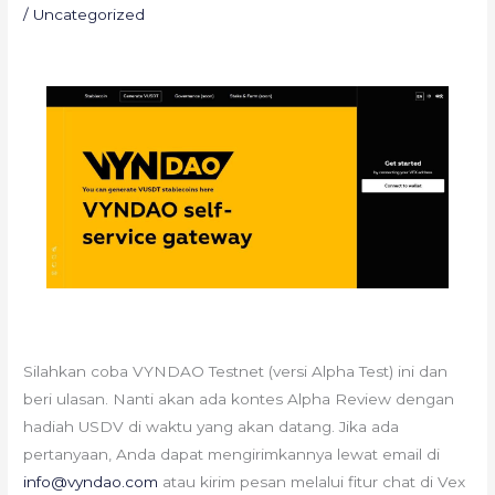
/
Uncategorized
Silahkan coba VYNDAO Testnet (versi Alpha Test) ini dan
beri ulasan. Nanti akan ada kontes Alpha Review dengan
hadiah USDV di waktu yang akan datang. Jika ada
pertanyaan, Anda dapat mengirimkannya lewat email di
info@vyndao.com
atau kirim pesan melalui fitur chat di Vex