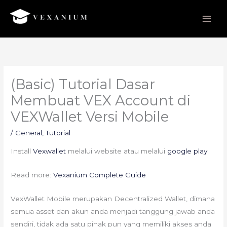
Skip
to
content
(Basic) Tutorial Dasar
Membuat VEX Account di
VEXWallet Versi Mobile
/
General
,
Tutorial
Install
Vexwallet
melalui website atau melalui
google play
.
Read more:
Vexanium Complete Guide
VexWallet Mobile merupakan Decentralized Wallet, dimana
semua asset dan akun anda menjadi tanggung jawab anda
sendiri, tidak ada satu pihak pun yang memiliki akses anda