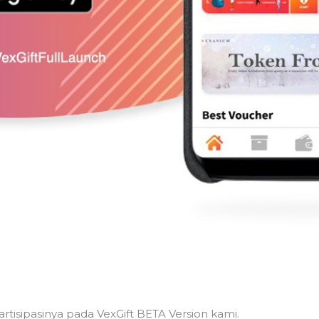
rtisipasinya pada VexGift BETA Version kami.