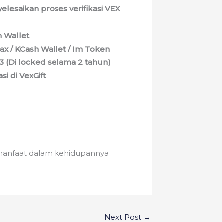
elesaikan proses verifikasi VEX
h Wallet
ax / KCash Wallet / Im Token
3 (Di locked selama 2 tahun)
i di VexGift
manfaat dalam kehidupannya
Next Post
→