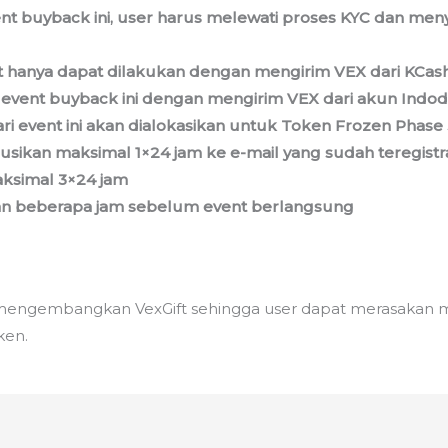
ent buyback ini, user harus melewati proses KYC dan meny
Gift hanya dapat dilakukan dengan mengirim VEX dari KCas
a event buyback ini dengan mengirim VEX dari akun Indod
i event ini akan dialokasikan untuk Token Frozen Phase 
usikan maksimal 1×24 jam ke e-mail yang sudah teregistras
aksimal 3×24 jam
n beberapa jam sebelum event berlangsung
 mengembangkan VexGift sehingga user dapat merasakan 
ken.