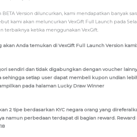
h BETA Version diluncurkan, kami mendapatkan banyak sar
sebut kami akan meluncurkan VexGift Full Launch pada Sel
 terbaiknya ketika menggunakan VexGift.
 akan Anda temukan di VexGift Full Launch Version kami:
gori sendiri dan tidak digabungkan dengan voucher lainn
a sehingga setiap user dapat membeli kupon undian lebih
tampilkan pada halaman Lucky Draw Winner
an 2 tipe berdasarkan KYC negara orang yang direferalk
nya namun perbedaan terdapat di bagian reward. Reward i
18