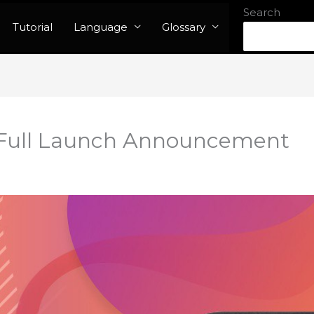
Search
Tutorial
Language
Glossary
t Full Launch Announcement