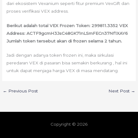
dari ekosistem Vexanium seperti fitur premium VexGift dan
proses verifikasi VEX address.
Berikut adalah total VEX Frozen Token: 299811.3352 VEX
Address: ACTF9gcmH3JsC48GK71nLSmFECn37Nf1XAY6
Jumlah token tersebut akan di frozen selama 2 tahun.
Jadi dengan adanya token frozen ini, maka sirkulasi
peredaran VEX di pasaran bisa semakin berkurang , hal ini
untuk dapat menjaga harga VEX di masa mendatang.
←
Previous Post
Next Post
→
Copyright © 2026