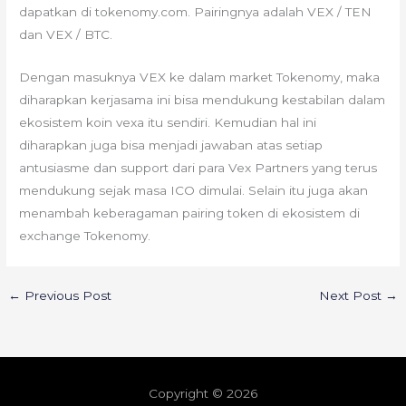
dapatkan di tokenomy.com. Pairingnya adalah VEX / TEN
dan VEX / BTC.
Dengan masuknya VEX ke dalam market Tokenomy, maka
diharapkan kerjasama ini bisa mendukung kestabilan dalam
ekosistem koin vexa itu sendiri. Kemudian hal ini
diharapkan juga bisa menjadi jawaban atas setiap
antusiasme dan support dari para Vex Partners yang terus
mendukung sejak masa ICO dimulai. Selain itu juga akan
menambah keberagaman pairing token di ekosistem di
exchange Tokenomy.
←
Previous Post
Next Post
→
Copyright © 2026