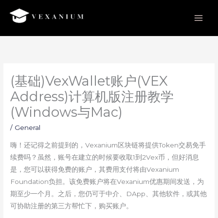
Skip
to
content
(基础)VexWallet账户(VEX
Address)计算机版注册教学
(Windows与Mac)
/
General
嗨！还记得之前提到的，Vexanium区块链将提供Token交易免手
续费吗？虽然，账号在建立的时候要收取1到2Vex币，但好消息
是，您可以获得免费的账户，其费用支付将由Vexanium
Foundation负担。该免费账户将在Vexanium优惠期间发送，为
期至少一个月。之后，您仍可于中介、DApp、其他软件，或其他
可协助注册的第三方帮忙下，购买账户。