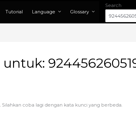
Search
Tutorial
Language
Glossary
n untuk:
92445626051
. Silahkan coba lagi dengan kata kunci yang berbeda.