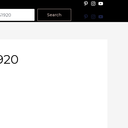
Search
920