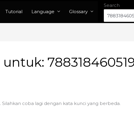
Search
Tutorial
Language
Glossary
n untuk:
78831846051
. Silahkan coba lagi dengan kata kunci yang berbeda.