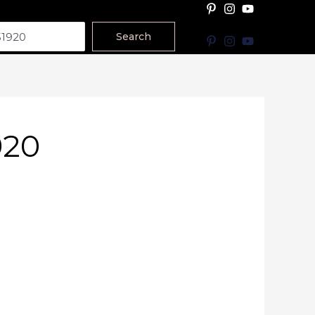
Search
920