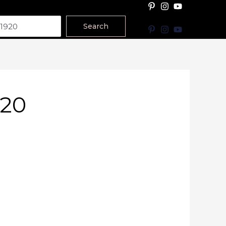
Search
920