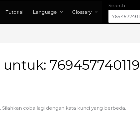
Search
Tutorial
Language
Glossary
n untuk:
76945774011
. Silahkan coba lagi dengan kata kunci yang berbeda.