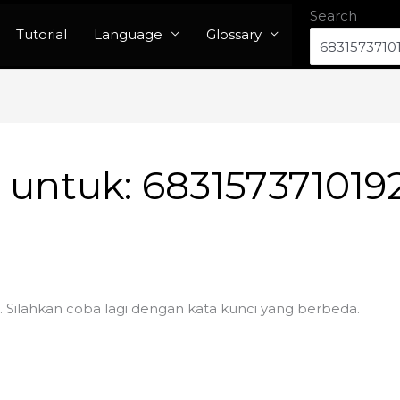
Search
Tutorial
Language
Glossary
n untuk:
683157371019
. Silahkan coba lagi dengan kata kunci yang berbeda.