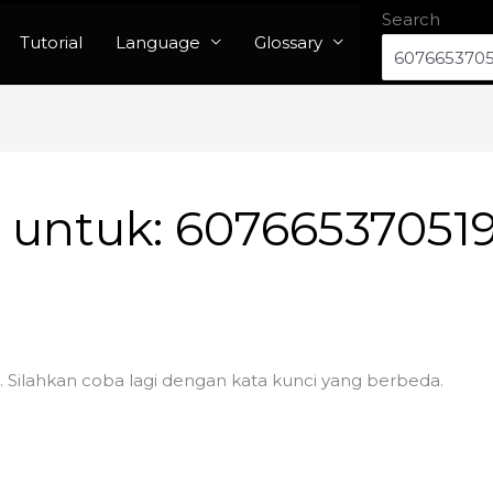
Search
Tutorial
Language
Glossary
n untuk:
60766537051
. Silahkan coba lagi dengan kata kunci yang berbeda.