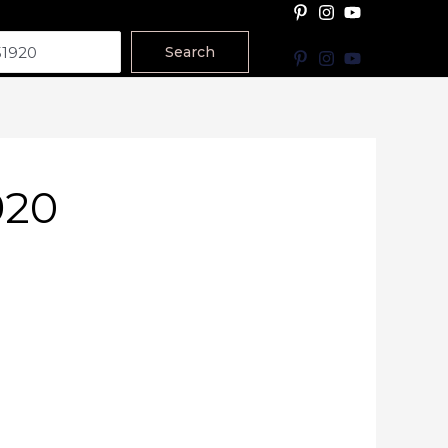
Search
920