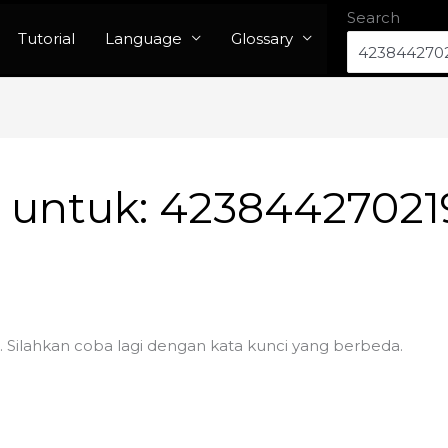
Search
Tutorial
Language
Glossary
n untuk:
42384427021
. Silahkan coba lagi dengan kata kunci yang berbeda.