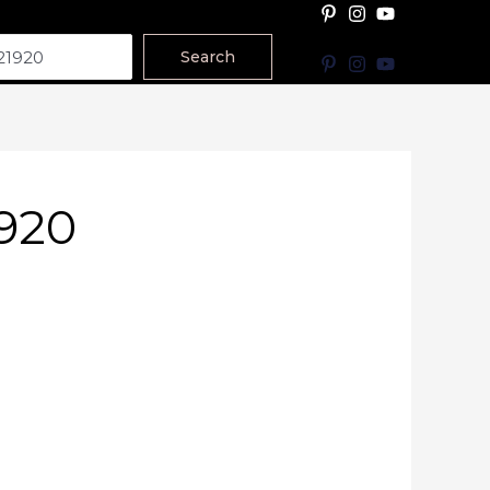
Search
920