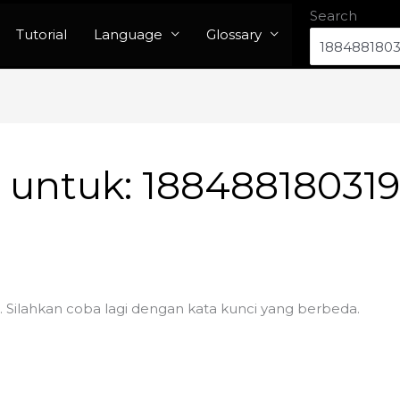
Search
Tutorial
Language
Glossary
n untuk:
18848818031
. Silahkan coba lagi dengan kata kunci yang berbeda.