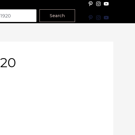
Search
920