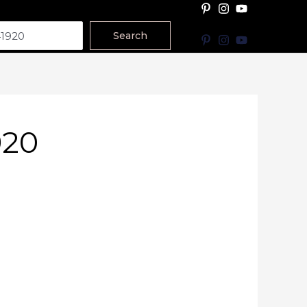
Search
920