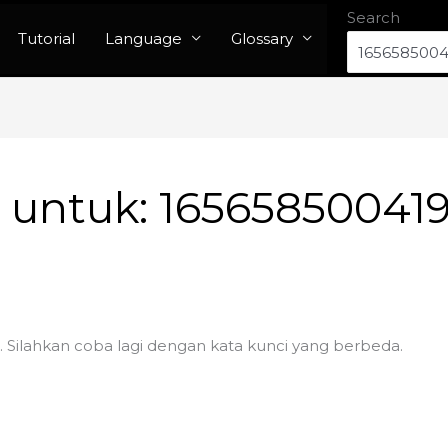
Search
Tutorial
Language
Glossary
n untuk:
16565850041
. Silahkan coba lagi dengan kata kunci yang berbeda.