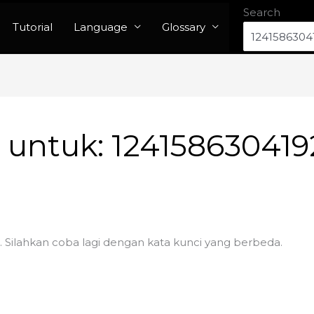
Search
Tutorial
Language
Glossary
n untuk:
124158630419
. Silahkan coba lagi dengan kata kunci yang berbeda.