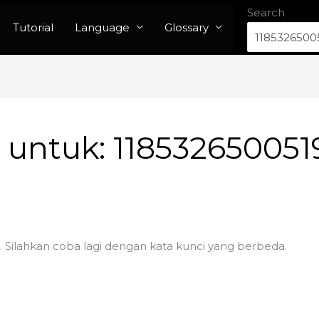
Search
Tutorial
Language
Glossary
n untuk:
118532650051
. Silahkan coba lagi dengan kata kunci yang berbeda.