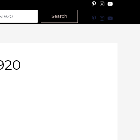
Search
920