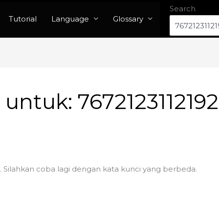
Search
Tutorial
Language
Glossary
n untuk:
767212311219
. Silahkan coba lagi dengan kata kunci yang berbeda.