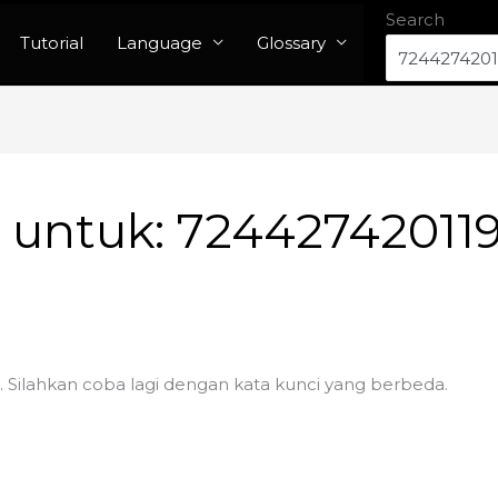
Search
Tutorial
Language
Glossary
n untuk:
72442742011
. Silahkan coba lagi dengan kata kunci yang berbeda.