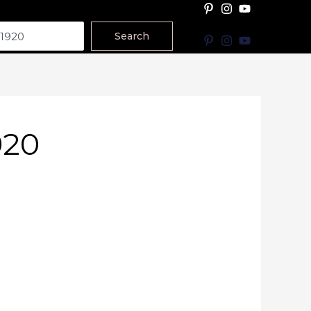
Search
920