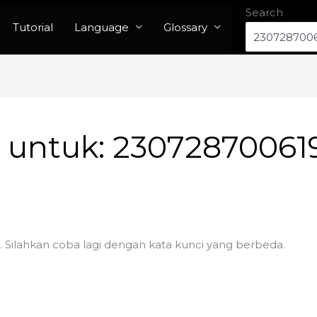
Search
Tutorial
Language
Glossary
n untuk:
23072870061
. Silahkan coba lagi dengan kata kunci yang berbeda.