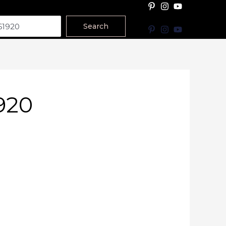
Search
920