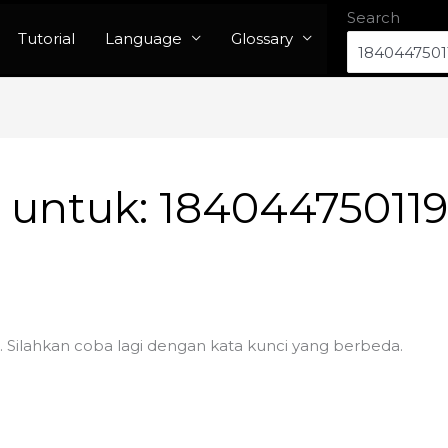
Search
Tutorial
Language
Glossary
n untuk:
18404475011
. Silahkan coba lagi dengan kata kunci yang berbeda.