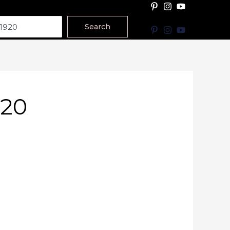
Search
920