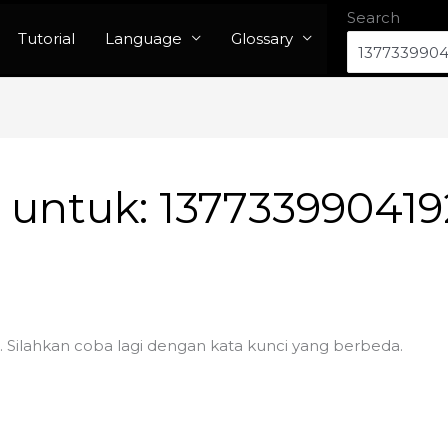
Search
Tutorial
Language
Glossary
n untuk:
137733990419
. Silahkan coba lagi dengan kata kunci yang berbeda.